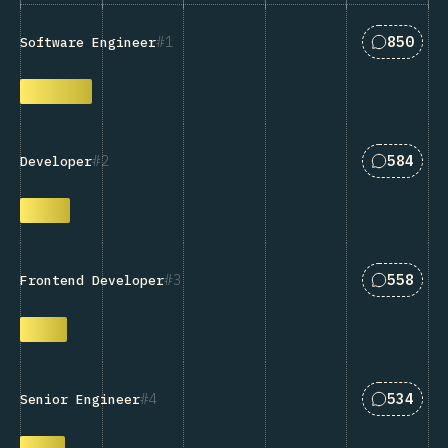
匹配“Soft
1
850
Software Engineer
匹配“Deve
2
584
Developer
匹配“Fron
3
558
Frontend Developer
匹配“Seni
4
534
Senior Engineer