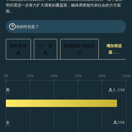
明仍需进一步努力扩大调查的覆盖面，确保调查能代表社会的方方面
面。
你的性别是？
所有受访
vs. 薪
根据国家/地区区
增加筛选
器...
者
资
分
0%
20%
40%
60%
80%
100%
男
5,398
女
358