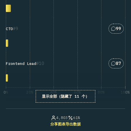
匹配“CTO
9
99
CTO
匹配“Fro
10
87
Frontend Lead
0%
20%
40%
60%
80%
100%
显示全部（隐藏了 11 个）
受访者百分比
4,803
61%
分享图表
导出数据