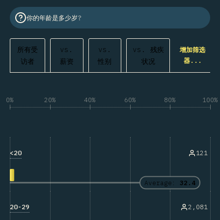
你的年龄是多少岁?
所有受
vs.
vs.
vs. 残疾
增加筛选
器...
访者
薪资
性别
状况
0%
20%
40%
60%
80%
100%
<20
121
Average:
32.4
20-29
2,081