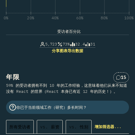
0%
20%
40%
60%
80%
100%
受访者百分比
5,723
73%
32.4
31
分享图表
导出数据
年限
15
对“年限
59% 的受访者拥有不到 10 年的工作经验，这意味着他们从来不知道
没有 React 的世界（React 本身已有近 12 年的历史！）。
你已于当前领域工作（研究）多长时间？
所有受访者
vs. 薪资
vs. 性别
增加筛选器...