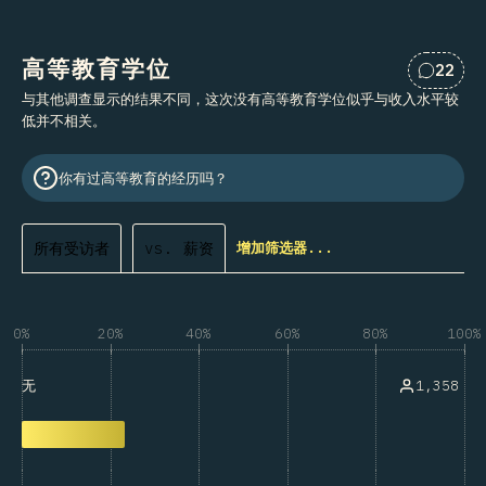
高等教育学位
22
对“高等
与其他调查显示的结果不同，这次没有高等教育学位似乎与收入水平较
低并不相关。
你有过高等教育的经历吗？
所有受访者
vs. 薪资
增加筛选器...
0%
20%
40%
60%
80%
100%
1,358
无