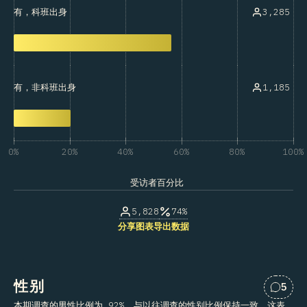
3,285
有，科班出身
1,185
有，非科班出身
0%
20%
40%
60%
80%
100%
受访者百分比
5,828
74%
分享图表
导出数据
性别
5
对“性
本期调查的男性比例为 92%，与以往调查的性别比例保持一致，这表