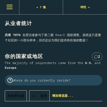
打开菜单
«
T 恤
特性
»
从业者统计
共有 7870
名受访者参与了第二期 React 现状调查。虽然这只是整
个社区的一小部分样本，但仍足以为我们提供有价值的数据！
你的国家或地区
2
对“你
The majority of respondents came from the
U.S.
and
Europe
.
Where do you currently reside?
所有受访者
vs. 薪资
增加筛选器...