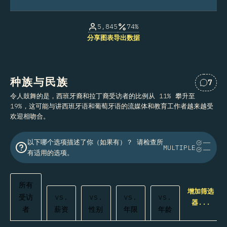
5,845
74%
分享图表
导出数据
种族与民族
7
对“种
令人鼓舞的是，西班牙裔和拉丁裔受访者的比例从 11% 攀升至
19%，这可能与讲西班牙语和葡萄牙语的流媒体和教育工作者越来越受
欢迎相吻合。
以下哪个选项描述了你（如果有）？ 请检查所
MULTIPLE
有适用的选项。
所有
增加筛选
受访
vs.
vs.
vs.
vs.
器...
者
薪资
性别
年限
年龄