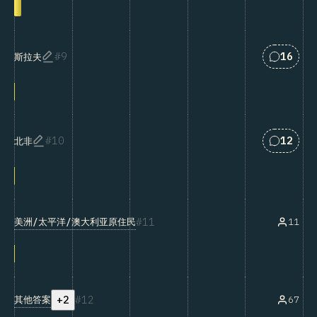
匹配“Sla
9
16
斯拉夫
匹配“Nor
10
12
北非
11
美洲/太平洋/澳大利亚原住民
11
+2
12
其他答案
67