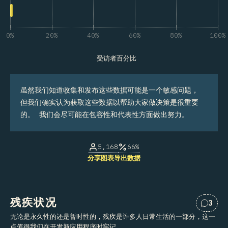
0%
20%
40%
60%
80%
100%
受访者百分比
虽然我们知道收集和发布这些数据可能是一个敏感问题，
但我们确实认为获取这些数据以帮助大家做决策是很重要
的。 我们会尽可能在包容性和代表性方面做出努力。
5,168
66%
分享图表
导出数据
残疾状况
3
对“残
无论是永久性的还是暂时性的，残疾是许多人日常生活的一部分，这一
点值得我们在开发新应用程序时牢记。