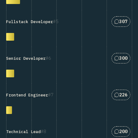
匹配“Full
5
307
Fullstack Developer
匹配“Seni
6
300
Senior Developer
匹配“Fron
7
226
Frontend Engineer
匹配“Tech
8
200
Technical Lead