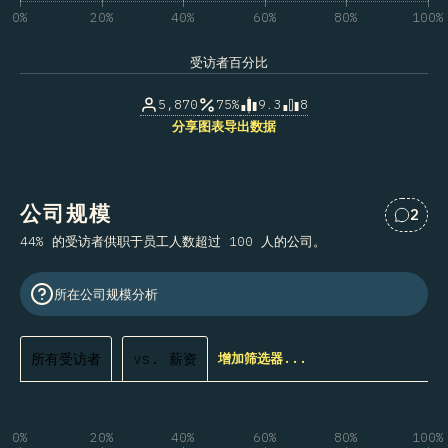
0%
20%
40%
60%
80%
100%
受访者百分比
5,870
75%
9.3
8
分享图表
导出数据
公司规模
2
对“公
44% 的受访者供职于员工人数超过 100 人的公司。
所在公司规模分析
所有受访者
vs. 薪资
增加筛选器...
0%
20%
40%
60%
80%
100%