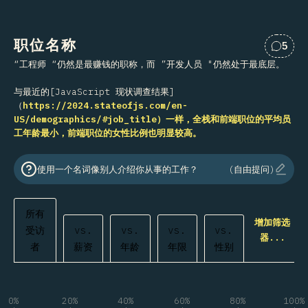
职位名称
5
对“职
“工程师 “仍然是最赚钱的职称，而 ”开发人员 "仍然处于最底层。
与最近的[JavaScript 现状调查结果]
（
https://2024.stateofjs.com/en-
US/demographics/#job_title）一样，全栈和前端职位的平均员
工年龄最小，前端职位的女性比例也明显较高。
使用一个名词像别人介绍你从事的工作？
(自由提问)
所有
增加筛选
受访
vs.
vs.
vs.
vs.
器...
者
薪资
年龄
年限
性别
0%
20%
40%
60%
80%
100%