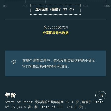
0%
20%
40%
60%
80%
100%
显示全部（隐藏了 22 个）
受访者百分比
5,638
72%
分享图表
导出数据
在整个调查结果中，你会发现类似这样的小提示，
💡
它们将指出额外的特性和细节。
年龄
3
对“年
State of React 受访者的平均年龄为 32.4 岁，略低于 State
of JS（33.5 岁）和 State of CSS （34.9 岁）。