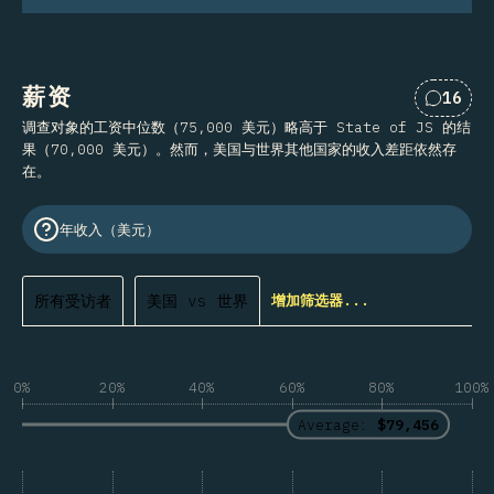
薪资
16
对“薪资
调查对象的工资中位数（75,000 美元）略高于 State of JS 的结
果（70,000 美元）。然而，美国与世界其他国家的收入差距依然存
在。
年收入（美元）
所有受访者
美国 vs 世界
增加筛选器...
0%
20%
40%
60%
80%
100%
Average:
$79,456